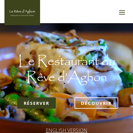
Le Restaurant du
Rêve d’Aghon
RÉSERVER
DÉCOUVRIR
ENGLISH VERSION